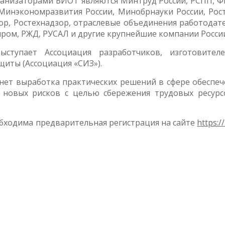
ганизаторами БИОТ являются Минтруд России, РСПП, Ф
Минэкономразвития России, Минобрнауки России, Рост
р, Ростехнадзор, отраслевые объединения работодате
пром, РЖД, РУСАЛ и другие крупнейшие компании Росси
ступает Ассоциация разработчиков, изготовител
иты (Ассоциация «СИЗ»).
нет выработка практических решений в сфере обеспеч
я новых рисков с целью сбережения трудовых ресурс
обходима предварительная регистрация на сайте
https:/