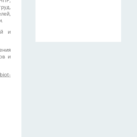
НПР,
руд,
лей,
и.
ей и
ения
ов и
/biot-