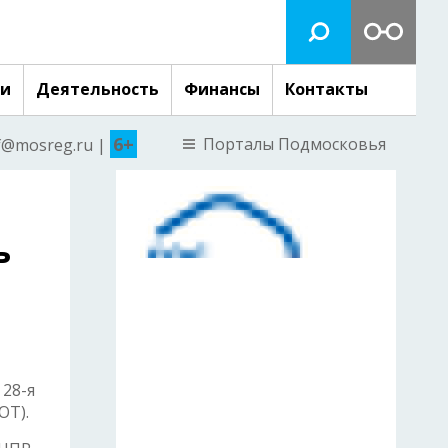
ги
Деятельность
Финансы
Контакты
6+
Порталы Подмосковья
nf@mosreg.ru |
ь
28-я
ОТ).