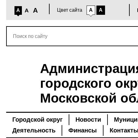
A
A
Цвет сайта
A
A
A
Администраци
городского окр
Московской об
Городской округ
Новости
Муници
Деятельность
Финансы
Контакт