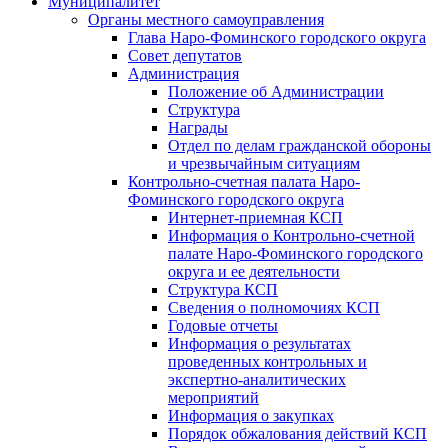
Муниципалитет
Органы местного самоуправления
Глава Наро-Фоминского городского округа
Совет депутатов
Администрация
Положение об Администрации
Структура
Награды
Отдел по делам гражданской обороны
и чрезвычайным ситуациям
Контрольно-счетная палата Наро-
Фоминского городского округа
Интернет-приемная КСП
Информация о Контрольно-счетной
палате Наро-Фоминского городского
округа и ее деятельности
Структура КСП
Сведения о полномочиях КСП
Годовые отчеты
Информация о результатах
проведенных контрольных и
экспертно-аналитических
мероприятий
Информация о закупках
Порядок обжалования действий КСП