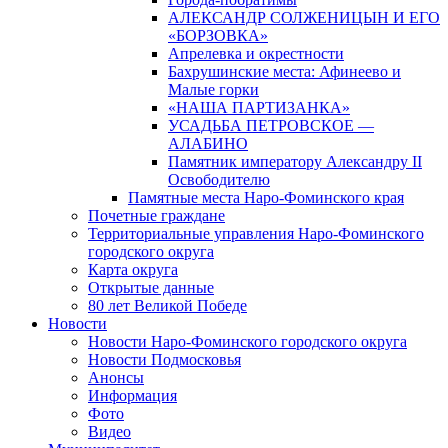
АЛЕКСАНДР СОЛЖЕНИЦЫН И ЕГО
«БОРЗОВКА»
Апрелевка и окрестности
Бахрушинские места: Афинеево и
Малые горки
«НАША ПАРТИЗАНКА»
УСАДЬБА ПЕТРОВСКОЕ —
АЛАБИНО
Памятник императору Александру II
Освободителю
Памятные места Наро-Фоминского края
Почетные граждане
Территориальные управления Наро-Фоминского
городского округа
Карта округа
Открытые данные
80 лет Великой Победе
Новости
Новости Наро-Фоминского городского округа
Новости Подмосковья
Анонсы
Информация
Фото
Видео