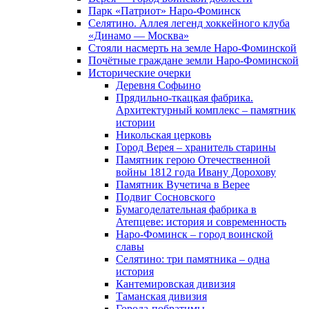
Парк «Патриот» Наро-Фоминск
Селятино. Аллея легенд хоккейного клуба
«Динамо — Москва»
Стояли насмерть на земле Наро-Фоминской
Почётные граждане земли Наро-Фоминской
Исторические очерки
Деревня Софьино
Прядильно-ткацкая фабрика.
Архитектурный комплекс – памятник
истории
Никольская церковь
Город Верея – хранитель старины
Памятник герою Отечественной
войны 1812 года Ивану Дорохову
Памятник Вучетича в Верее
Подвиг Сосновского
Бумагоделательная фабрика в
Атепцеве: история и современность
Наро-Фоминск – город воинской
славы
Селятино: три памятника – одна
история
Кантемировская дивизия
Таманская дивизия
Города-побратимы