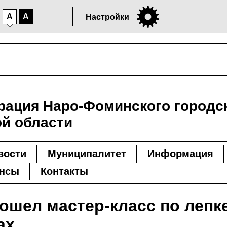
A
A
Настройки
ация Наро-Фоминского городск
й области
вости
Муниципалитет
Информация
нсы
Контакты
ошел мастер-класс по лепке
ах