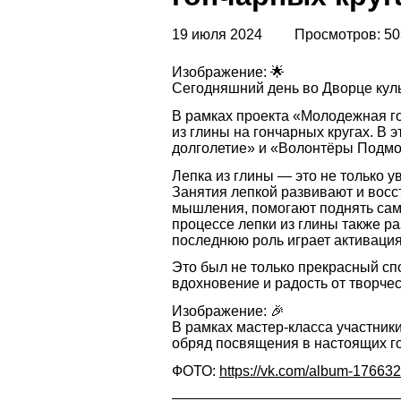
19 июля 2024
Просмотров: 50
Изображение: 🌟
Сегодняшний день во Дворце куль
В рамках проекта «Молодежная г
из глины на гончарных кругах. В 
долголетие» и «Волонтёры Подмо
Лепка из глины — это не только 
Занятия лепкой развивают и восс
мышления, помогают поднять само
процессе лепки из глины также р
последнюю роль играет активаци
Это был не только прекрасный сп
вдохновение и радость от творчес
Изображение: 🎉
В рамках мастер-класса участник
обряд посвящения в настоящих г
ФОТО:
https://vk.com/album-1766