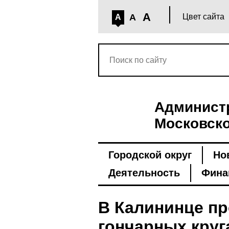
A
A
Цвет сайта
A
Администр
Московско
Городской округ
Но
Деятельность
Фина
В Калининце пр
гончарных круг