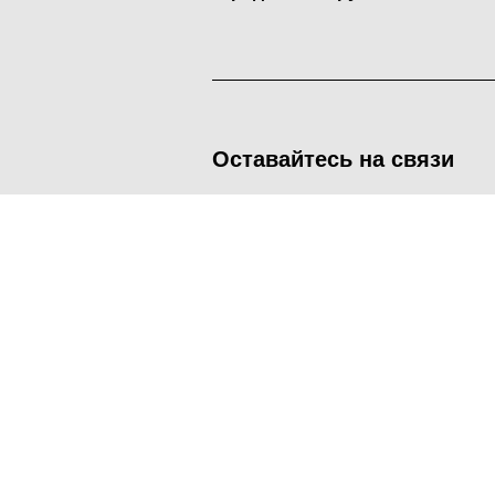
Оставайтесь на связи
<
Во время посещения сайта Администрация Наро-Фоминског
метрических программ.
Подробнее
.
Принять