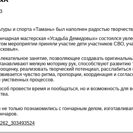
3
туры и спорта «Тамань» был наполнен радостью творчеств
ончарная мастерская «Усадьба Демидовых» состоялся увле
этом мероприятии приняли участие дети участников СВО, уч
сковья».
увлекательное занятие, позволяющее создавать оригинальн
танавливают мелкую моторику рук, способствуют развитию 
оценку, реализовать творческий потенциал, расслабиться 
азвивается чувство ритма, пропорции, координация и согла
я умственных процессов.
особ провести время и пообщаться, но и возможность для в
тва.
и не только познакомились с гончарным делом, изготавлива
ончаров.
32262_303493524