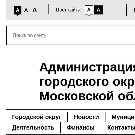
A
A
Цвет сайта
A
A
A
Администраци
городского окр
Московской об
Городской округ
Новости
Муници
Деятельность
Финансы
Контакт