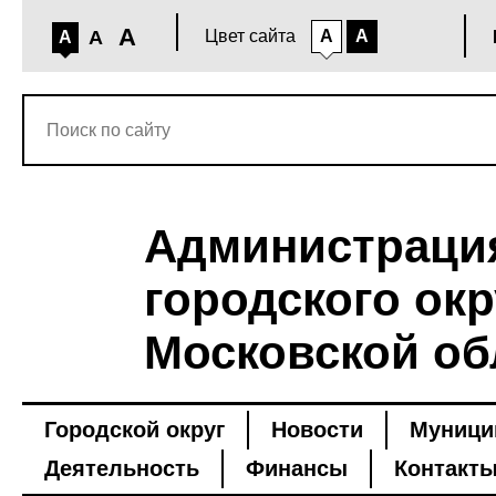
A
A
Цвет сайта
A
A
A
Администраци
городского окр
Московской об
Городской округ
Новости
Муници
Деятельность
Финансы
Контакт