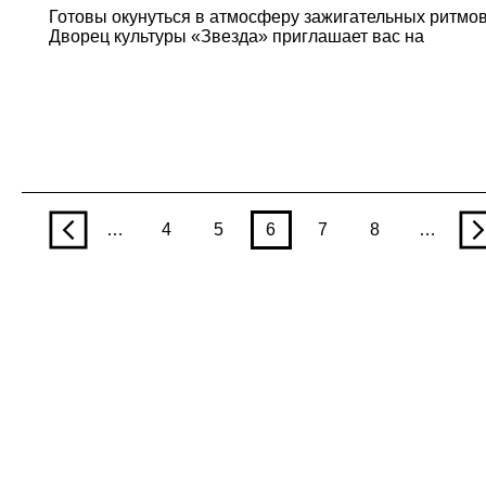
Готовы окунуться в атмосферу зажигательных ритмо
Дворец культуры «Звезда» приглашает вас на
p
…
4
5
6
7
8
…
n