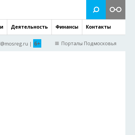
ги
Деятельность
Финансы
Контакты
6+
Порталы Подмосковья
nf@mosreg.ru |