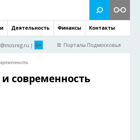
ги
Деятельность
Финансы
Контакты
6+
Порталы Подмосковья
nf@mosreg.ru |
современность
 и современность