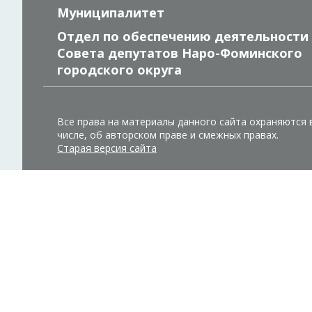
Муниципалитет
Отдел по обеспечению деятельности
Совета депутатов Наро-Фоминского
городского округа
Все права на материалы данного сайта охраняются 
числе, об авторском праве и смежных правах.
Старая версия сайта
Во время посещения сайта Администрация Наро-Фоминс
использованием метрических программ.
Подробнее
.
Принять