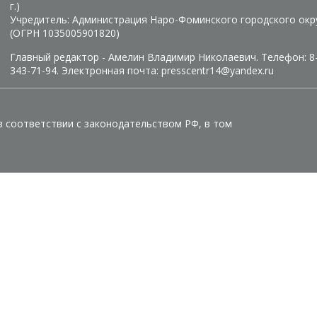
г.)
Учредитель: Администрация Наро-Фоминского городского окр
(ОГРН 1035005901820)
Главный редактор - Амелин Владимир Николаевич. Телефон: 8
343-71-94. Электронная почта: presscentr14@yandex.ru
в соответствии с законодательством РФ, в том
кого городского округа МО вы соглашаетесь с тем, чт