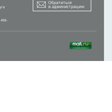
Обратиться
в администрацию
уга
-496-
о мы обрабатываем ваши персональные данные с