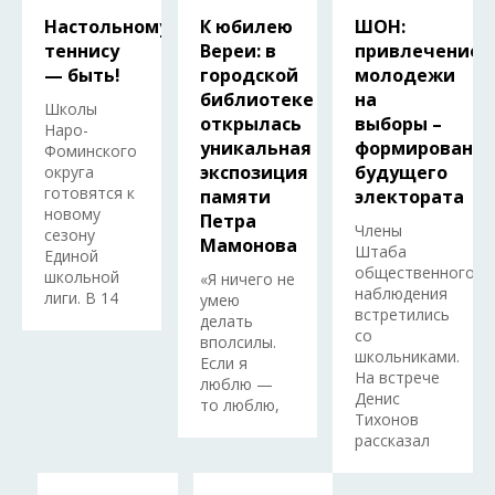
Настольному
К юбилею
ШОН:
теннису
Вереи: в
привлечение
— быть!
городской
молодежи
библиотеке
на
Школы
открылась
выборы –
Наро-
уникальная
формировани
Фоминского
экспозиция
будущего
округа
готовятся к
памяти
электората
новому
Петра
Члены
сезону
Мамонова
Штаба
Единой
общественного
школьной
«Я ничего не
наблюдения
лиги. В 14
умею
встретились
делать
со
вполсилы.
школьниками.
Если я
На встрече
люблю —
Денис
то люблю,
Тихонов
рассказал