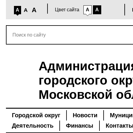
A
A
Цвет сайта
A
A
A
Администраци
городского окр
Московской об
Городской округ
Новости
Муници
Деятельность
Финансы
Контакт