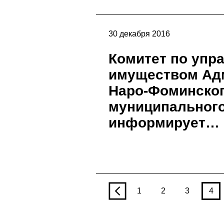
30 декабря 2016
Комитет по упр
имуществом Ад
Наро-Фоминско
муниципального
информирует…
p
1
2
3
4