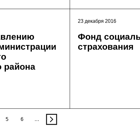
23 декабря 2016
авлению
Фонд социаль
министрации
страхования
го
 района
5
6
…
n