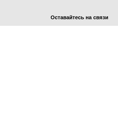
Оставайтесь на связи
<
Во время посещения сайта Администрация Наро-Фоминског
метрических программ.
Подробнее
.
Принять
Manage consent
Close