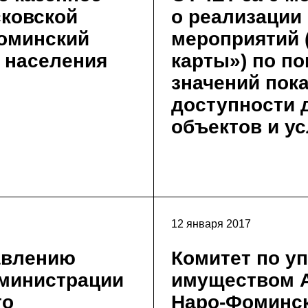
ковской
о реализации
оминский
мероприятий 
и населения
карты») по 
значений пок
доступности 
объектов и ус
12 января 2017
авлению
Комитет по у
министрации
имуществом 
го
Наро-Фоминс