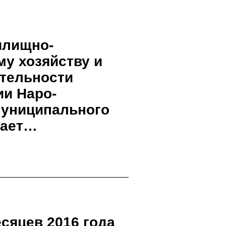
илищно-
у хозяйству и
тельности
и Наро-
муниципального
щает…
сяцев 2016 года