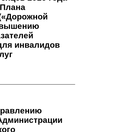
 Плана
(«Дорожной
повышению
азателей
для инвалидов
луг
правлению
Администрации
кого