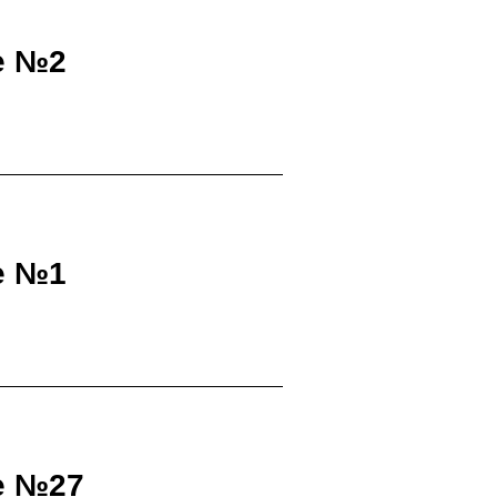
е №2
е №1
е №27