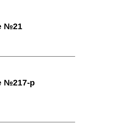
е №21
е №217-р