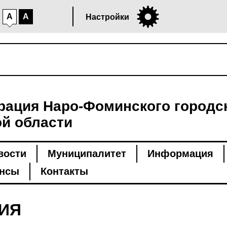
A
A
Настройки
ация Наро-Фоминского городск
й области
вости
Муниципалитет
Информация
нсы
Контакты
ИЯ