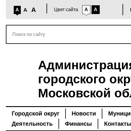
A
A
Цвет сайта
A
A
A
Администраци
городского окр
Московской об
Городской округ
Новости
Муници
Деятельность
Финансы
Контакт