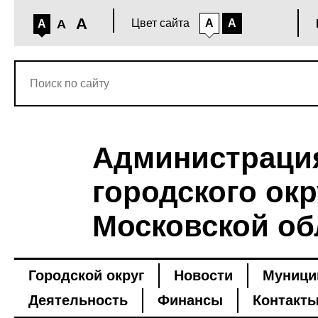
A
A
Цвет сайта
A
A
A
Администраци
городского окр
Московской об
Городской округ
Новости
Муници
Деятельность
Финансы
Контакт