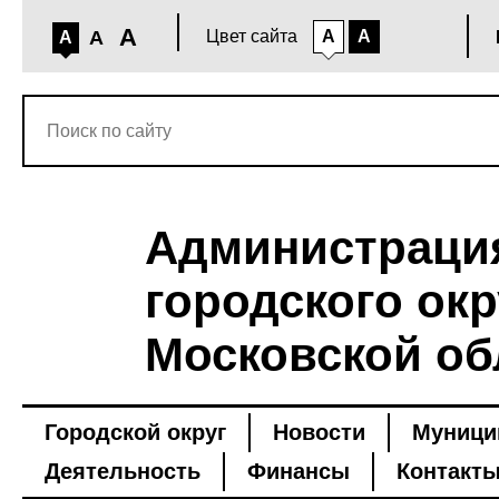
A
A
Цвет сайта
A
A
A
Администраци
городского окр
Московской об
Городской округ
Новости
Муници
Деятельность
Финансы
Контакт