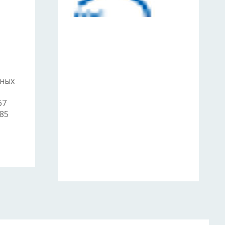
ьных
67
85