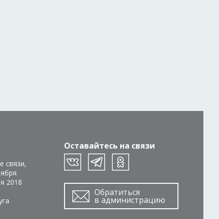
Оставайтесь на связи
е связи,
тября
ря 2018
Обратиться
в администрацию
уга