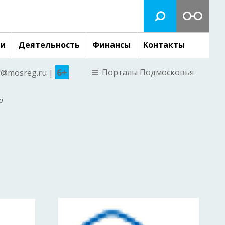
ги
Деятельность
Финансы
Контакты
6+
Порталы Подмосковья
nf@mosreg.ru |
о