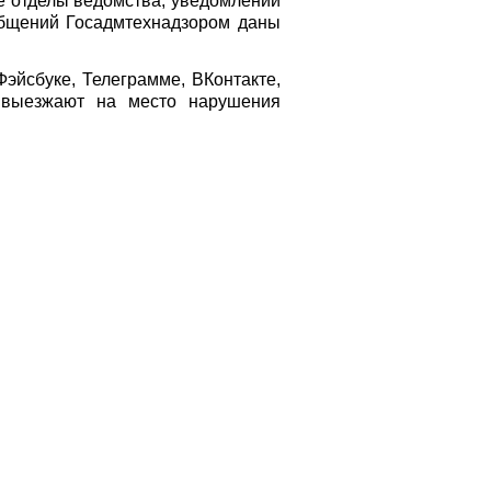
 отделы ведомства, уведомлений
общений Госадмтехнадзором даны
эйсбуке, Телеграмме, ВКонтакте,
ы выезжают на место нарушения