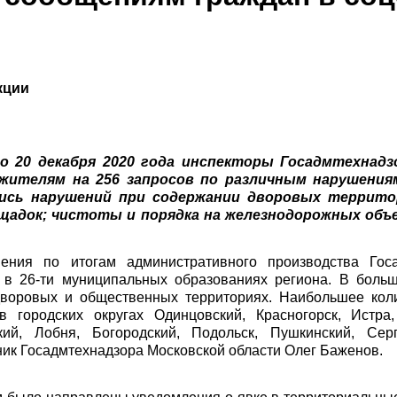
кции
о 20 декабря 2020 года инспекторы Госадмтехнадз
 жителям на 256 запросов по различным нарушения
лись нарушений при содержании дворовых террито
ощадок; чистоты и порядка на железнодорожных объ
ния по итогам административного производства Госа
 в 26-ти муниципальных образованиях региона. В боль
дворовых и общественных территориях. Наибольшее кол
 городских округах Одинцовский, Красногорск, Истра,
кий, Лобня, Богородский, Подольск, Пушкинский, Серп
ьник Госадмтехнадзора Московской области Олег Баженов.