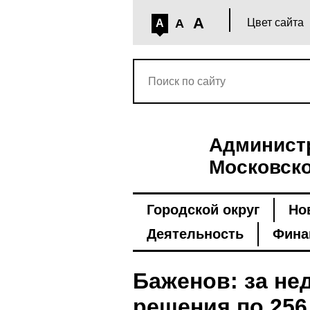
A
A
Цвет сайта
A
Администр
Московско
Городской округ
Но
Деятельность
Фина
Баженов: за н
решения по 256