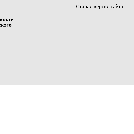
Старая версия сайта
ьности
ского
о городского округа МО вы соглашаетесь с тем, что мы о