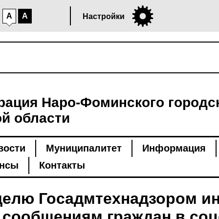
A
A
Настройки
ация Наро-Фоминского городск
й области
вости
Муниципалитет
Информация
нсы
Контакты
еделю Госадмтехнадзором и
 сообщениям граждан в соц