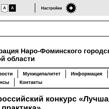
A
A
Настройки
ация Наро-Фоминского городск
й области
вости
Муниципалитет
Информация
нсы
Контакты
российский конкурс «Лучша
 практика»