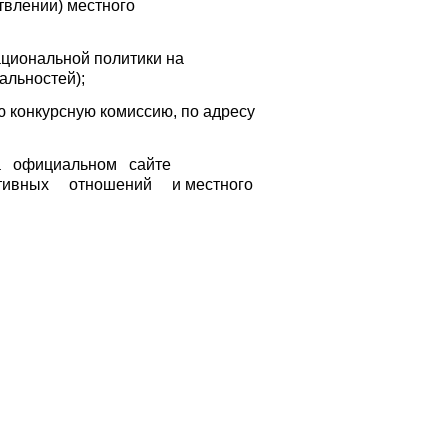
твлении) местного
ациональной политики на
альностей);
 конкурсную комиссию, по адресу
 на официальном сайте
тивных отношений и местного