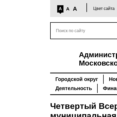
A
A
Цвет сайта
A
Администр
Московско
Городской округ
Но
Деятельность
Фина
Четвертый Все
муниципальная