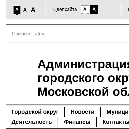
A
A
Цвет сайта
A
A
A
Администраци
городского окр
Московской об
Городской округ
Новости
Муници
Деятельность
Финансы
Контакт