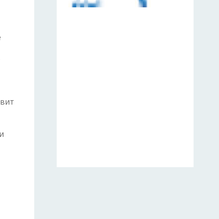
е
о
авит
и