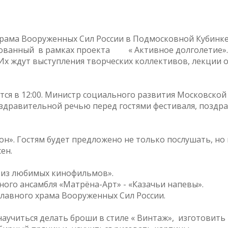
храма Вооруженных Сил России в Подмосковной Кубинк
зованный в рамках проекта « Активное долголетие».
 Их ждут выступления творческих коллективов, лекции 
ся в 12:00. Министр социального развития Московской
здравительной речью перед гостями фестиваля, поздр
он». Гостям будет предложено не только послушать, но 
ен.
и из любимых кинофильмов».
ного ансамбля «Матрёна-Арт» - «Казачьи напевы».
Главного храма Вооруженных Сил России.
научиться делать броши в стиле « Винтаж», изготовить