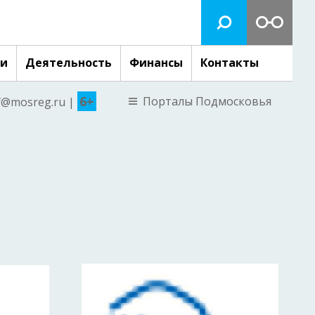
ги
Деятельность
Финансы
Контакты
6+
Порталы Подмосковья
nf@mosreg.ru |
м