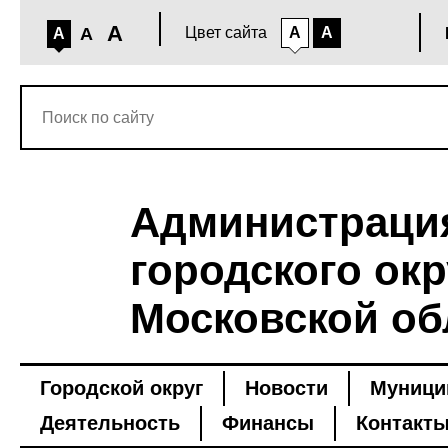
A
A
Цвет сайта
A
A
A
Администраци
городского окр
Московской об
Городской округ
Новости
Муници
Деятельность
Финансы
Контакт