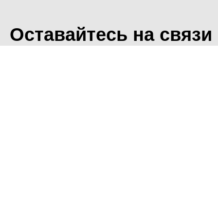
Оставайтесь на связи
<
Во время посещения сайт
Фоминского городского ок
что мы обрабатываем ваш