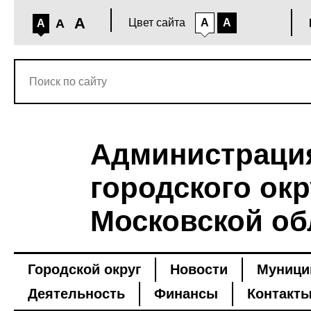
A
A
Цвет сайта
A
A
A
Администраци
городского окр
Московской об
Городской округ
Новости
Муници
Деятельность
Финансы
Контакт