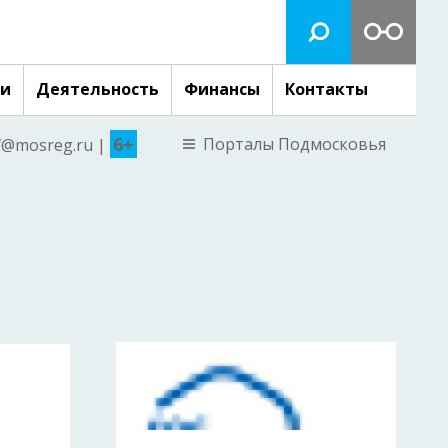
ги
Деятельность
Финансы
Контакты
6+
Порталы Подмосковья
nf@mosreg.ru |