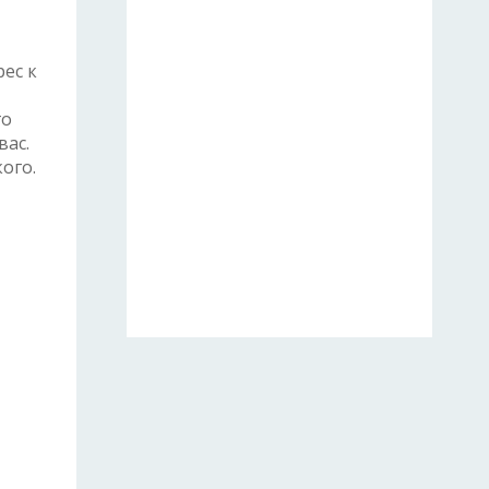
ес к
го
вас.
ого.