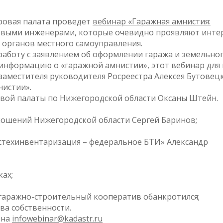
тровая палата проведет
вебинар «Гаражная амнистия:
ровыми инженерами, которые очевидно проявляют интер
 органов местного самоуправления.
 работу с заявлением об оформлении гаража и земельно
 информацию о «гаражной амнистии», этот вебинар для 
 заместителя руководителя Росреестра Алексея Бутовецк
нистии».
овой палаты по Нижегородской области Оксаны Штейн.
ошений Нижегородской области Сергей Баринов;
остехинвентаризация – федеральное БТИ» Александр
ках;
 гаражно-строительный кооператив обанкротился;
ва собственности.
 на
infowebinar@kadastr.ru