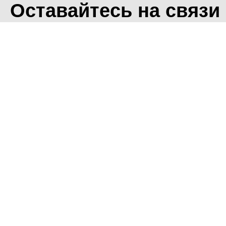
Оставайтесь на связи
<
Во время посещения сайт
Фоминского городского ок
что мы обрабатываем ваш
использованием метричес