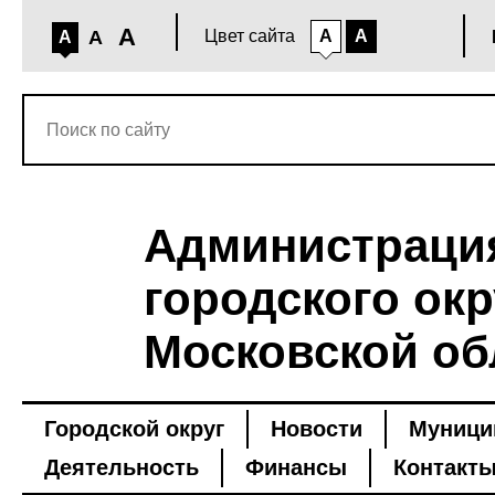
A
A
Цвет сайта
A
A
A
Администраци
городского окр
Московской об
Городской округ
Новости
Муници
Деятельность
Финансы
Контакт