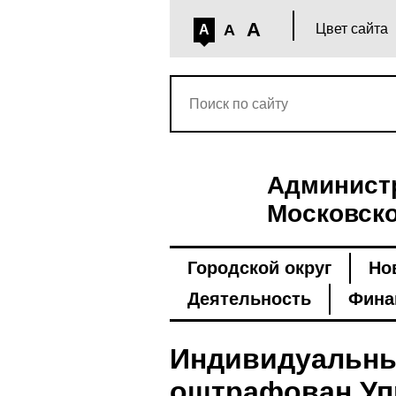
A
A
Цвет сайта
A
Администр
Московско
Городской округ
Но
Деятельность
Фина
Индивидуальны
оштрафован Уп