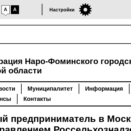
A
A
Настройки
ация Наро-Фоминского городск
й области
вости
Муниципалитет
Информация
нсы
Контакты
й предприниматель в Моск
равлением Россельхознадзо