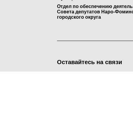
Отдел по обеспечению деятел
Совета депутатов Наро-Фомин
городского округа
Оставайтесь на связи
<
Во время посещения сайта Администрация Наро-Фоминског
метрических программ.
Подробнее
.