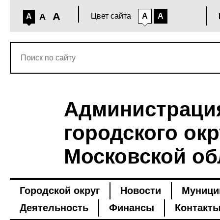
A
A
Цвет сайта
A
A
A
Администраци
городского окр
Московской об
Городской округ
Новости
Муници
Деятельность
Финансы
Контакт