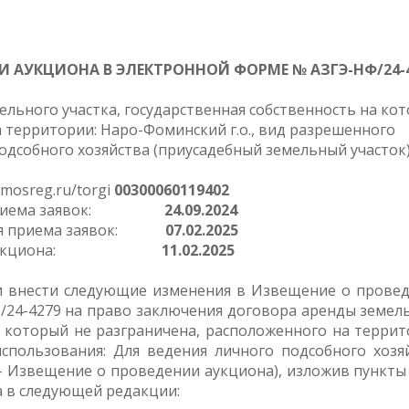
ИИ
АУКЦИОНА В ЭЛЕКТРОННОЙ ФОРМЕ
№
АЗГЭ-НФ/24-
льного участка, государственная собственность на ко
 территории: Наро-Фоминский г.о., вид разрешенного
одсобного хозяйства (приусадебный земельный участок
mosreg.ru/torgi
00300060119402
а приема заявок:
24.09.2024
ния приема заявок:
07.02.2025
ала аукциона:
11.02.2025
и внести следующие изменения в Извещение о прове
/24-4279 на право заключения договора аренды земел
а который не разграничена, расположенного на террит
использования: Для ведения личного подсобного хозя
– Извещение о проведении аукциона), изложив пункты 2
на в следующей редакции: