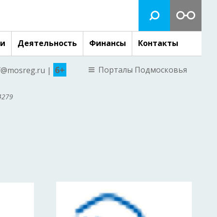
ги
Деятельность
Финансы
Контакты
6+
Порталы Подмосковья
nf@mosreg.ru |
4279