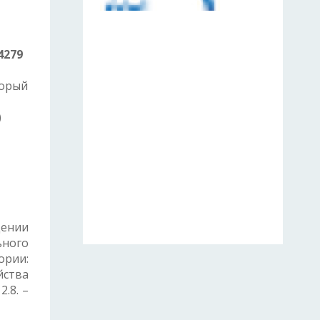
4279
торый
)
дении
ьного
ории:
йства
.8. –