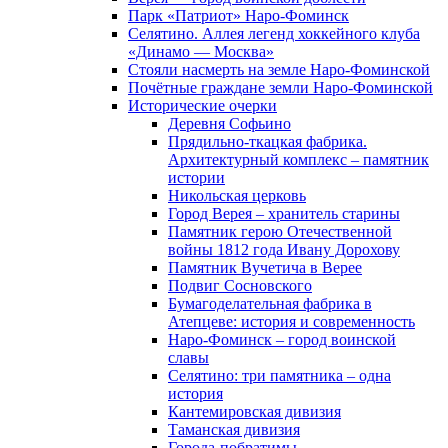
Парк «Патриот» Наро-Фоминск
Селятино. Аллея легенд хоккейного клуба
«Динамо — Москва»
Стояли насмерть на земле Наро-Фоминской
Почётные граждане земли Наро-Фоминской
Исторические очерки
Деревня Софьино
Прядильно-ткацкая фабрика.
Архитектурный комплекс – памятник
истории
Никольская церковь
Город Верея – хранитель старины
Памятник герою Отечественной
войны 1812 года Ивану Дорохову
Памятник Вучетича в Верее
Подвиг Сосновского
Бумагоделательная фабрика в
Атепцеве: история и современность
Наро-Фоминск – город воинской
славы
Селятино: три памятника – одна
история
Кантемировская дивизия
Таманская дивизия
Города-побратимы