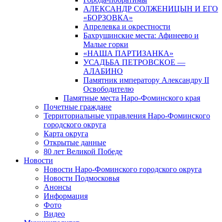
АЛЕКСАНДР СОЛЖЕНИЦЫН И ЕГО
«БОРЗОВКА»
Апрелевка и окрестности
Бахрушинские места: Афинеево и
Малые горки
«НАША ПАРТИЗАНКА»
УСАДЬБА ПЕТРОВСКОЕ —
АЛАБИНО
Памятник императору Александру II
Освободителю
Памятные места Наро-Фоминского края
Почетные граждане
Территориальные управления Наро-Фоминского
городского округа
Карта округа
Открытые данные
80 лет Великой Победе
Новости
Новости Наро-Фоминского городского округа
Новости Подмосковья
Анонсы
Информация
Фото
Видео