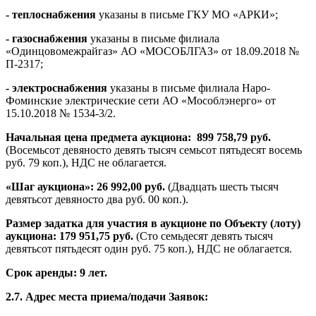
- теплоснабжения
указаны в письме ГКУ МО «АРКИ»;
- газоснабжения
указаны в письме филиала
«Одинцовомежрайгаз» АО «МОСОБЛГАЗ» от 18.09.2018 №
П-2317;
- электроснабжения
указаны в письме филиала Наро-
Фоминские электрические сети АО «Мособлэнерго» от
15.10.2018 № 1534-3/2.
Начальная цена предмета аукциона:
899 758,79 руб.
(Восемьсот девяносто девять тысяч семьсот пятьдесят восемь
руб. 79 коп.), НДС не облагается.
«Шаг аукциона»:
26 992,00 руб.
(Двадцать шесть тысяч
девятьсот девяносто два руб. 00 коп.).
Размер задатка для участия в аукционе по Объекту (лоту)
аукциона:
179 951,75 руб.
(Сто семьдесят девять тысяч
девятьсот пятьдесят один руб. 75 коп.), НДС не облагается.
Срок аренды:
9 лет.
2.7. Адрес места приема/подачи Заявок: