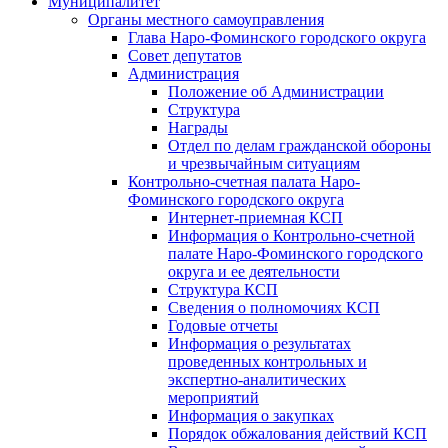
Муниципалитет
Органы местного самоуправления
Глава Наро-Фоминского городского округа
Совет депутатов
Администрация
Положение об Администрации
Структура
Награды
Отдел по делам гражданской обороны
и чрезвычайным ситуациям
Контрольно-счетная палата Наро-
Фоминского городского округа
Интернет-приемная КСП
Информация о Контрольно-счетной
палате Наро-Фоминского городского
округа и ее деятельности
Структура КСП
Сведения о полномочиях КСП
Годовые отчеты
Информация о результатах
проведенных контрольных и
экспертно-аналитических
мероприятий
Информация о закупках
Порядок обжалования действий КСП