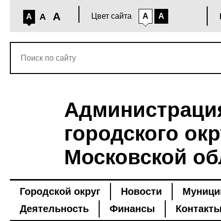
A
A
Цвет сайта
A
A
A
Администраци
городского окр
Московской об
Городской округ
Новости
Муници
Деятельность
Финансы
Контакт