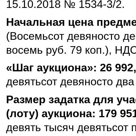
15.10.2018 № 1534-3/2.
Начальная цена предме
(Восемьсот девяносто де
восемь руб. 79 коп.), НД
«Шаг аукциона»:
26 992
девятьсот девяносто два р
Размер задатка для уча
(лоту) аукциона:
179 95
девять тысяч девятьсот п