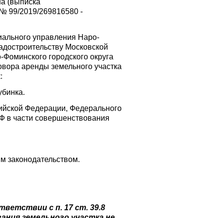
на (выписка
 № 99/2019/269816580 -
иального управления Наро-
радостроительству Московской
-Фоминского городского округа
овора аренды земельного участка
:
убинка.
сийской Федерации, Федерального
РФ в части совершенствования
им законодательством.
тветствии с п. 17 ст. 39.8
ания земельного участка не