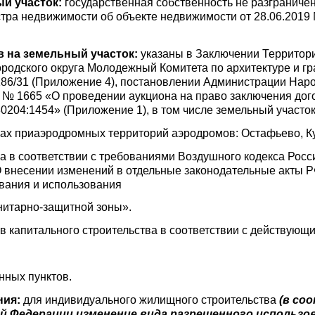
й участок:
государственная собственность не разграниче
стра недвижимости об объекте недвижимости от 28.06.2019
в на земельный участок:
указаны в Заключении Территор
городского округа Молодежный Комитета по архитектуре и г
186/31 (Приложение 4), постановлении Администрации Наро
9 № 1665 «О проведении аукциона на право заключения дог
0204:1454» (Приложение 1), в том числе земельный участок
цах приаэродромных территорий аэродромов: Остафьево, К
а в соответствии с требованиями Воздушного кодекса Рос
О внесении изменений в отдельные законодательные акты 
вания и использования
нитарно-защитной зоны».
 капитального строительства в соответствии с действующ
нных пунктов.
ния:
для индивидуального жилищного строительства
(в соо
й Федерации изменение вида разрешенного использов