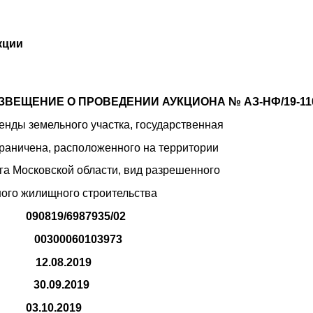
кции
ЗВЕЩЕНИЕ О ПРОВЕДЕНИИ АУКЦИОНА № АЗ-НФ/19-11
енды земельного участка, государственная
граничена, расположенного на территории
га Московской области, вид разрешенного
ного жилищного строительства
090819/6987935/02
eg.ru
00300060103973
явок:
12.08.2019
явок:
30.09.2019
а:
03.10.2019