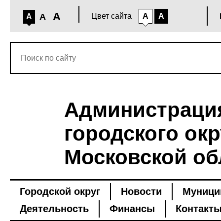
A
A
Цвет сайта
A
A
A
Администраци
городского окр
Московской об
Городской округ
Новости
Муници
Деятельность
Финансы
Контакт