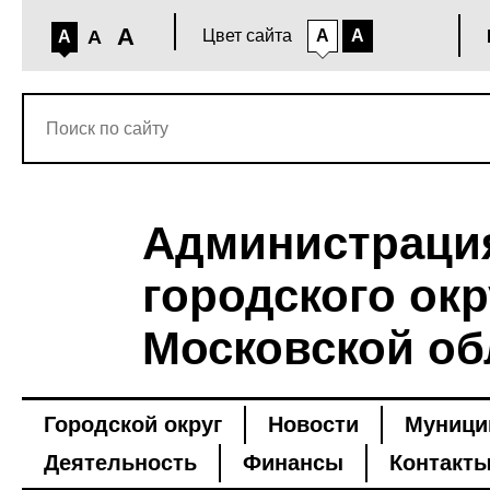
A
A
Цвет сайта
A
A
A
Администраци
городского окр
Московской об
Городской округ
Новости
Муници
Деятельность
Финансы
Контакт