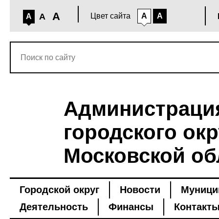
A
A
Цвет сайта
A
A
A
Администраци
городского окр
Московской об
Городской округ
Новости
Муници
Деятельность
Финансы
Контакт