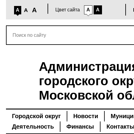
A
A
Цвет сайта
A
A
A
Администраци
городского окр
Московской об
Городской округ
Новости
Муници
Деятельность
Финансы
Контакт