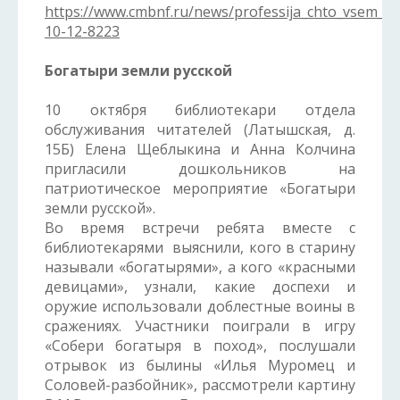
https://www.cmbnf.ru/news/professija_chto_vsem_da
10-12-8223
Богатыри земли русской
10 октября библиотекари отдела
обслуживания читателей (Латышская, д.
15Б) Елена Щеблыкина и Анна Колчина
пригласили дошкольников на
патриотическое мероприятие «Богатыри
земли русской».
Во время встречи ребята вместе с
библиотекарями выяснили, кого в старину
называли «богатырями», а кого «красными
девицами», узнали, какие доспехи и
оружие использовали доблестные воины в
сражениях. Участники поиграли в игру
«Собери богатыря в поход», послушали
отрывок из былины «Илья Муромец и
Соловей-разбойник», рассмотрели картину