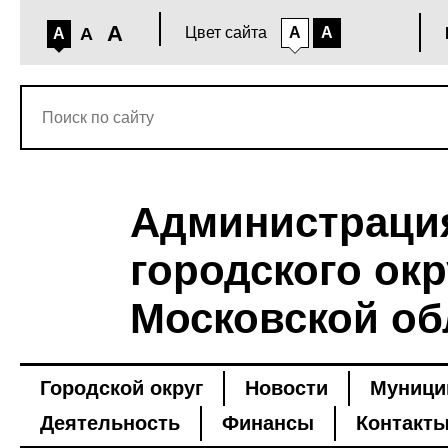
A
A
Цвет сайта
A
A
A
Администраци
городского окр
Московской об
Городской округ
Новости
Муници
Деятельность
Финансы
Контакт