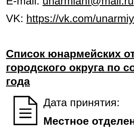
E-mail:
unarmianf@mail.ru
VK:
https://vk.com/unarmi
Список юнармейских о
городского округа по с
года
Дата принятия:
Местное отделе