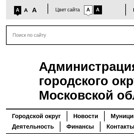
A
A
Цвет сайта
A
A
A
Администраци
городского окр
Московской об
Городской округ
Новости
Муници
Деятельность
Финансы
Контакт