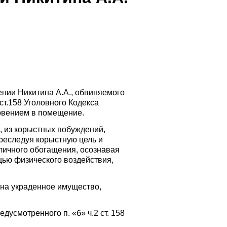
нии Никитина А.А., обвиняемого
ст.158 Уголовного Кодекса
овением в помещение.
, из корыстных побуждений,
преследуя корыстную цель и
личного обогащения, осознавая
щью физического воздействия,
ина украденное имущество,
усмотренного п. «б» ч.2 ст. 158