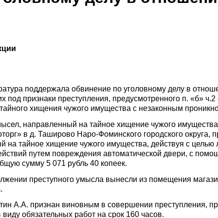
кции
ратура поддержала обвинение по уголовному делу в отноше
 под признаки преступления, предусмотренного п. «б» ч.2 
 тайного хищения чужого имущества с незаконным проникн
мысел, направленный на тайное хищение чужого имущества
торг» в д. Таширово Наро-Фоминского городского округа, 
 на тайное хищение чужого имущества, действуя с целью 
ействий путем повреждения автоматической двери, с помо
бщую сумму 5 071 рубль 40 копеек.
должении преступного умысла вынесли из помещения магаз
.
ин А.А. признан виновным в совершении преступления, пред
 виду обязательных работ на срок 160 часов.