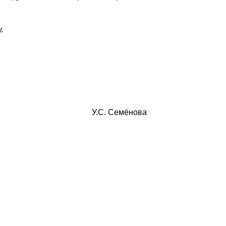
.
рокурора У.С. Семёнова