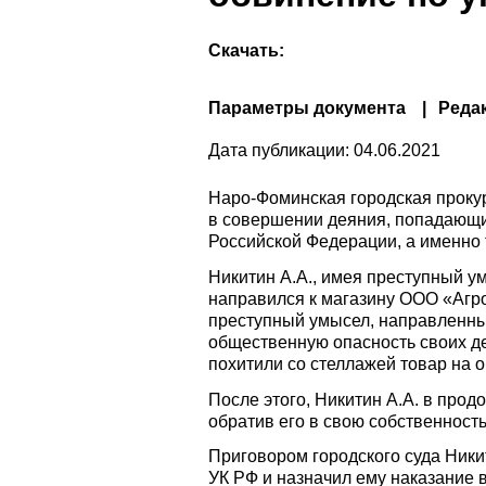
Скачать:
Параметры документа
Реда
Дата публикации:
04.06.2021
Наро-Фоминская городская проку
в совершении деяния, попадающих
Российской Федерации, а именно
Никитин А.А., имея преступный у
направился к магазину ООО «Агро
преступный умысел, направленный
общественную опасность своих д
похитили со стеллажей товар на о
После этого, Никитин А.А. в про
обратив его в свою собственность
Приговором городского суда Никит
УК РФ и назначил ему наказание в