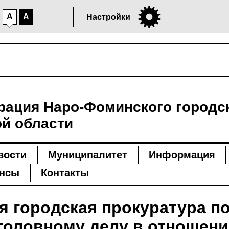
A
A
Настройки
ация Наро-Фоминского городск
й области
вости
Муниципалитет
Информация
нсы
Контакты
я городская прокуратура п
головному делу в отношени