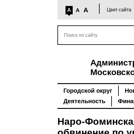
A
A
Цвет сайта
A
Администр
Московско
Городской округ
Но
Деятельность
Фина
Наро-Фоминска
обвинение по у