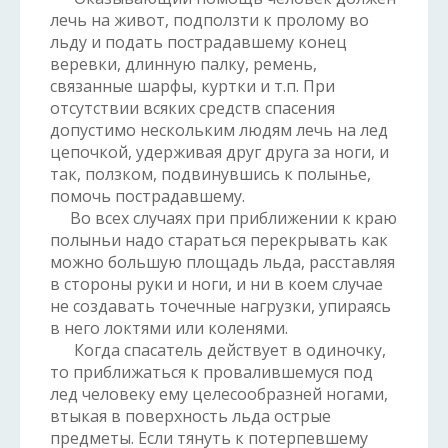
лечь на живот, подползти к пролому во
льду и подать пострадавшему конец
веревки, длинную палку, ремень,
связанные шарфы, куртки и т.п. При
отсутствии всяких средств спасения
допустимо нескольким людям лечь на лед
цепочкой, удерживая друг друга за ноги, и
так, ползком, подвинувшись к полынье,
помочь пострадавшему.
Во всех случаях при приближении к краю
полыньи надо стараться перекрывать как
можно большую площадь льда, расставляя
в стороны руки и ноги, и ни в коем случае
не создавать точечные нагрузки, упираясь
в него локтями или коленями.
Когда спасатель действует в одиночку,
то приближаться к провалившемуся под
лед человеку ему целесообразней ногами,
втыкая в поверхность льда острые
предметы. Если тянуть к потерпевшему