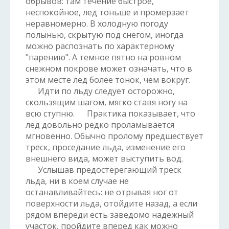
обрывов: там течение быстрое,
неспокойное, лед тоньше и промерзает
неравномерно. В холодную погоду
полынью, скрытую под снегом, иногда
можно распознать по характерному
"парению". А темное пятно на ровном
снежном покрове может означать, что в
этом месте лед более тонок, чем вокруг.
Идти по льду следует осторожно,
скользящим шагом, мягко ставя ногу на
всю ступню. Практика показывает, что
лед довольно редко проламывается
мгновенно. Обычно пролому предшествует
треск, проседание льда, изменение его
внешнего вида, может выступить вод.
Услышав предостерегающий треск
льда, ни в коем случае не
останавливайтесь: не отрывая ног от
поверхности льда, отойдите назад, а если
рядом впереди есть заведомо надежный
участок, пройдите вперед как можно