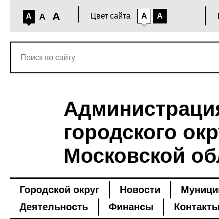
A
A
Цвет сайта
A
A
A
Администраци
городского окр
Московской об
Городской округ
Новости
Муници
Деятельность
Финансы
Контакт