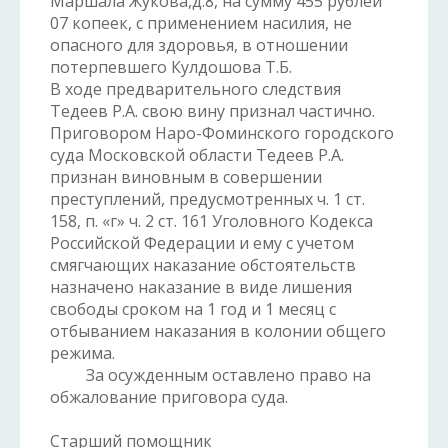
Маршала Жукова,д.8, на сумму 455 рублей
07 копеек, с применением насилия, не
опасного для здоровья, в отношении
потерпевшего Кулдошова Т.Б.
В ходе предварительного следствия
Тедеев Р.А. свою вину признал частично.
Приговором Наро-Фоминского городского
суда Московской области Тедеев Р.А.
признан виновным в совершении
преступлений, предусмотренных ч. 1 ст.
158, п. «г» ч. 2 ст. 161 Уголовного Кодекса
Российской Федерации и ему с учетом
смягчающих наказание обстоятельств
назначено наказание в виде лишения
свободы сроком на 1 год и 1 месяц с
отбыванием наказания в колонии общего
режима.
За осужденным оставлено право на
обжалование приговора суда.
Старший помощник