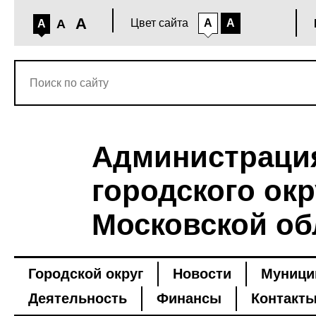
A
A
Цвет сайта
A
A
A
Администраци
городского окр
Московской об
Городской округ
Новости
Муници
Деятельность
Финансы
Контакт