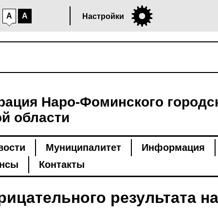
A
A
Настройки
ация Наро-Фоминского городск
й области
вости
Муниципалитет
Информация
нсы
Контакты
рицательного результата н