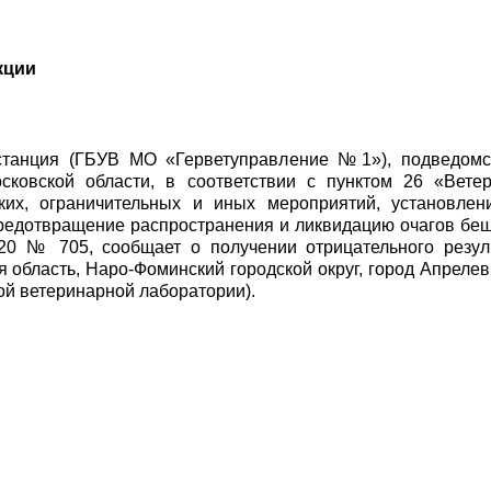
кции
станция (ГБУВ МО «Герветуправление №1»), подведомст
сковской области, в соответствии с пунктом 26 «Вет
ских, ограничительных и иных мероприятий, установл
редотвращение распространения и ликвидацию очагов бе
020 № 705, сообщает о получении отрицательного резул
 область, Наро-Фоминский городской округ, город Апрелевк
кой ветеринарной лаборатории).