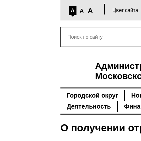
A
A
Цвет сайта
A
Администр
Московско
Городской округ
Но
Деятельность
Фина
О получении от