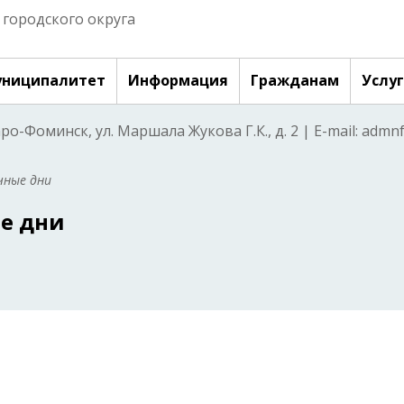
городского округа
ниципалитет
Информация
Гражданам
Услу
аро-Фоминск, ул. Маршала Жукова Г.К., д. 2 | E-mail: adm
чные дни
ые дни