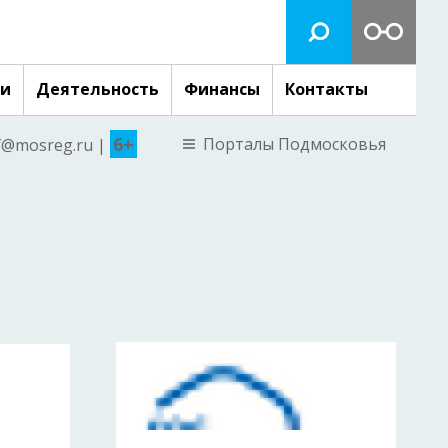
ги
Деятельность
Финансы
Контакты
6+
Порталы Подмосковья
nf@mosreg.ru |