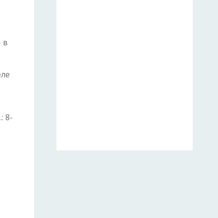
- в
еле
 8-