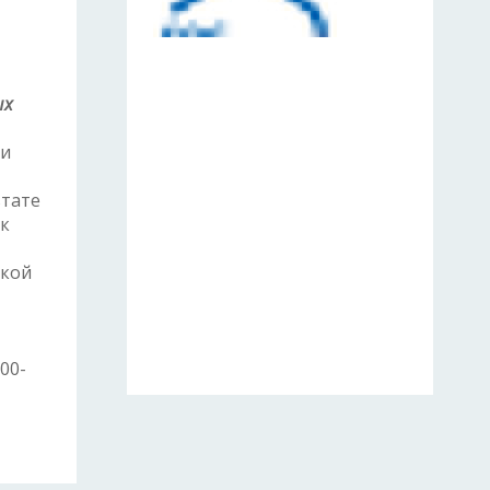
ых
ти
ьтате
ик
ской
00-