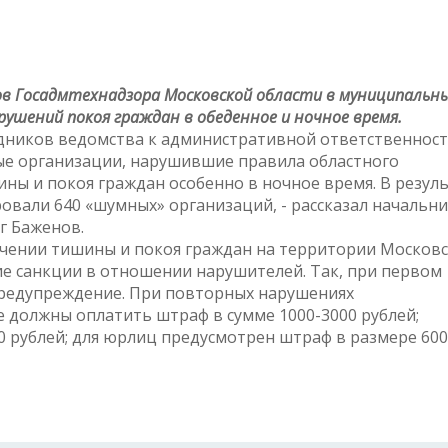
ов Госадмтехнадзора Московской области в муниципальн
рушений покоя граждан в обеденное и ночное время.
удников ведомства к административной ответственнос
ые организации, нарушившие правила областного
ны и покоя граждан особенно в ночное время. В резул
овали 640 «шумных» организаций, - рассказал начальн
г Баженов.
ечении тишины и покоя граждан на территории Москов
ие санкции в отношении нарушителей. Так, при первом
предупреждение. При повторных нарушениях
 должны оплатить штраф в сумме 1000-3000 рублей;
 рублей; для юрлиц предусмотрен штраф в размере 600