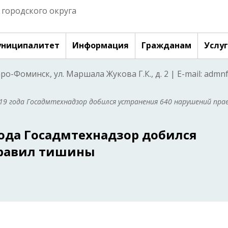
городского округа
ниципалитет
Информация
Гражданам
Услу
аро-Фоминск, ул. Маршала Жукова Г.К., д. 2 | E-mail: adm
019 года Госадмтехнадзор добился устранения 640 нарушений пра
 года Госадмтехнадзор добился
правил тишины