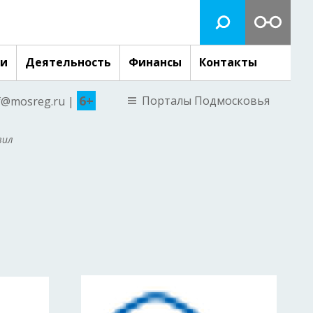
ги
Деятельность
Финансы
Контакты
6+
Порталы Подмосковья
nf@mosreg.ru |
вил