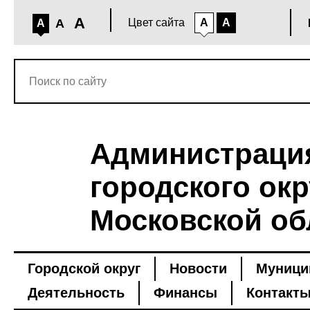
A
A
Цвет сайта
A
A
A
Администраци
городского окр
Московской об
Городской округ
Новости
Муници
Деятельность
Финансы
Контакт