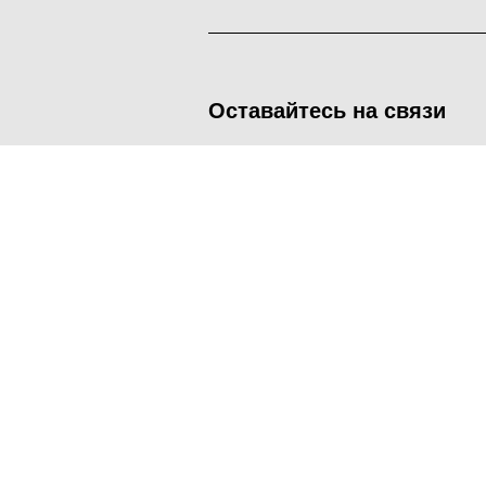
Оставайтесь на связи
<
Во время посещения сайта Администрация Наро-Фоминског
метрических программ.
Подробнее
.
Принять
Manage consent