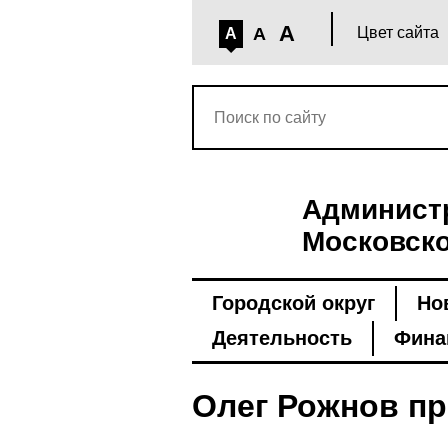
A
A
Цвет сайта
A
Администр
Московско
Городской округ
Но
Деятельность
Фина
Олег Рожнов пр