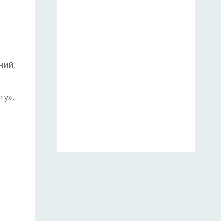
ний,
у»,-