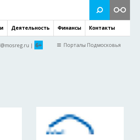
ги
Деятельность
Финансы
Контакты
6+
Порталы Подмосковья
nf@mosreg.ru |