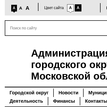
A
A
Цвет сайта
A
A
A
Администраци
городского окр
Московской об
Городской округ
Новости
Муници
Деятельность
Финансы
Контакт