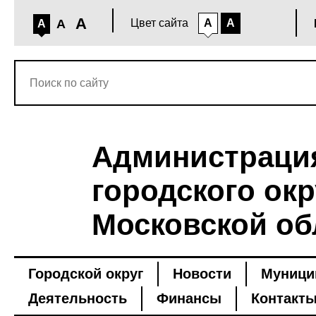
A
A
Цвет сайта
A
A
A
Администраци
городского окр
Московской об
Городской округ
Новости
Муници
Деятельность
Финансы
Контакт